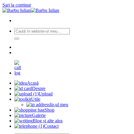
Sari la conținut
Acasă
Despre
Upload
Utile
Ip-ul meu
Shop
Galerie
Blog și alte alea
Contact