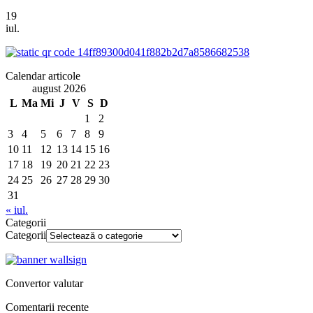
19
iul.
Calendar articole
august 2026
L
Ma
Mi
J
V
S
D
1
2
3
4
5
6
7
8
9
10
11
12
13
14
15
16
17
18
19
20
21
22
23
24
25
26
27
28
29
30
31
« iul.
Categorii
Categorii
Convertor valutar
Comentarii recente