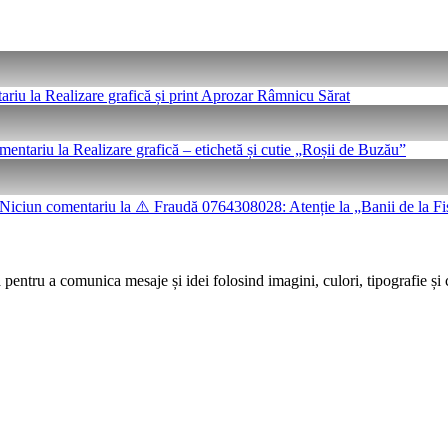
ariu
la Realizare grafică și print Aprozar Râmnicu Sărat
mentariu
la Realizare grafică – etichetă și cutie „Roșii de Buzău”
Niciun comentariu
la ⚠️ Fraudă 0764308028: Atenție la „Banii de la Fi
 pentru a comunica mesaje și idei folosind imagini, culori, tipografie și