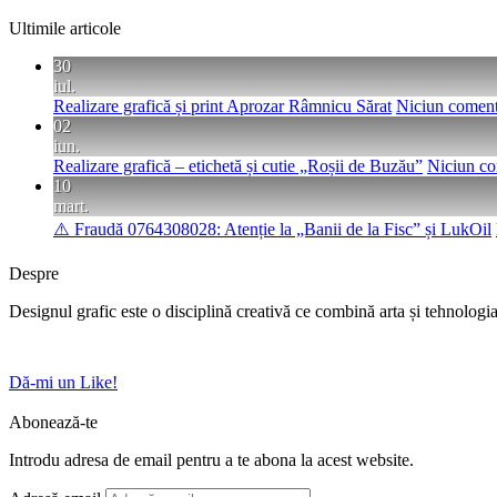
Ultimile articole
30
iul.
Realizare grafică și print Aprozar Râmnicu Sărat
Niciun coment
02
iun.
Realizare grafică – etichetă și cutie „Roșii de Buzău”
Niciun co
10
mart.
⚠️ Fraudă 0764308028: Atenție la „Banii de la Fisc” și LukOil
Despre
Designul grafic este o disciplină creativă ce combină arta și tehnologia
Dă-mi un Like!
Abonează-te
Introdu adresa de email pentru a te abona la acest website.