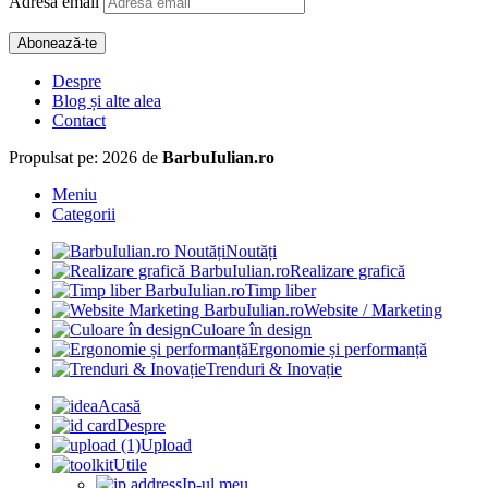
Adresă email
Abonează-te
Despre
Blog și alte alea
Contact
Propulsat pe: 2026 de
BarbuIulian.ro
Meniu
Categorii
Noutăți
Realizare grafică
Timp liber
Website / Marketing
Culoare în design
Ergonomie și performanță
Trenduri & Inovație
Acasă
Despre
Upload
Utile
Ip-ul meu