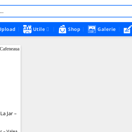
Upload
Utile
Shop
Galerie
La Jar –
r – Valea