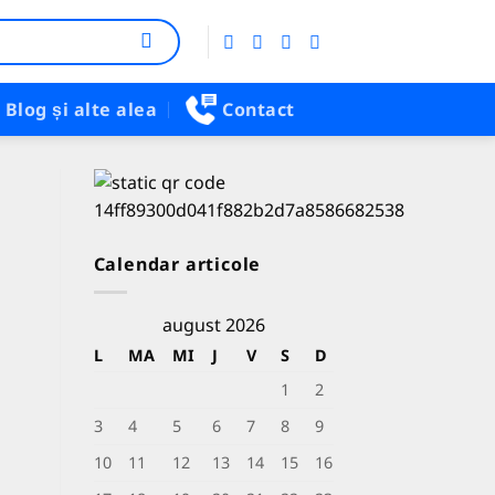
Blog și alte alea
Contact
Calendar articole
august 2026
L
MA
MI
J
V
S
D
1
2
3
4
5
6
7
8
9
10
11
12
13
14
15
16