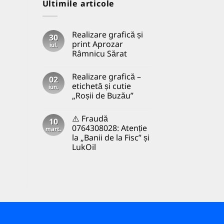
Ultimile articole
Realizare grafică și
30
print Aprozar
iul.
Râmnicu Sărat
Niciun
comentariu
Realizare grafică –
la
02
Realizare
etichetă și cutie
iun.
grafică
„Roșii de Buzău”
și
print
Niciun
Aprozar
comentariu
Râmnicu
⚠️ Fraudă
la
10
Sărat
Realizare
0764308028: Atenție
mart.
grafică
la „Banii de la Fisc” și
–
etichetă
LukOil
și
cutie
Niciun
„Roșii
comentariu
la
de
⚠️
Buzău”
Fraudă
0764308028:
Atenție
la
„Banii
de
la