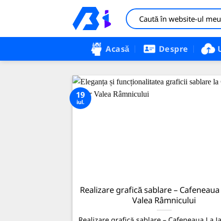
Sari
la
conținut
Acasă
Despre
19
iul.
Realizare grafică sablare – Cafeneaua 
Valea Râmnicului
Realizare grafică sablare – Cafeneaua La Ja