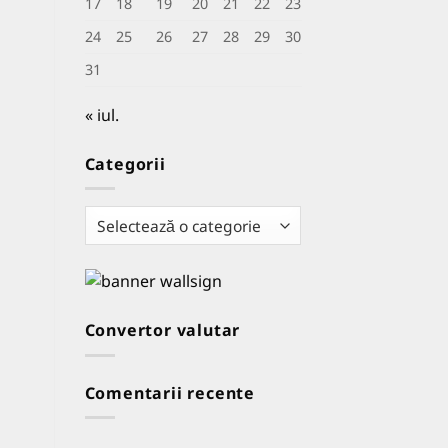
17
18
19
20
21
22
23
24
25
26
27
28
29
30
31
« iul.
Categorii
Categorii
Convertor valutar
Comentarii recente