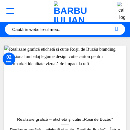
Sari
la
conținut
02
iun.
Realizare grafică – etichetă și cutie „Roșii de Buzău”
Realizare grafică – etichetă și cutie „Roșii de Buzău” – Într-o