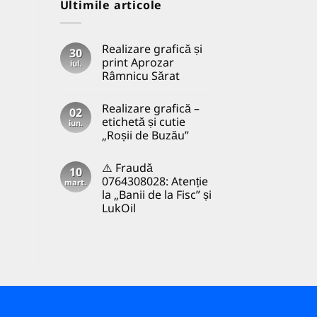
Ultimile articole
Realizare grafică și
30
print Aprozar
iul.
Râmnicu Sărat
Niciun
comentariu
Realizare grafică –
la
02
Realizare
etichetă și cutie
iun.
grafică
„Roșii de Buzău”
și
print
Niciun
Aprozar
comentariu
Râmnicu
⚠️ Fraudă
la
10
Sărat
Realizare
0764308028: Atenție
mart.
grafică
la „Banii de la Fisc” și
–
etichetă
LukOil
și
cutie
Niciun
„Roșii
comentariu
la
de
⚠️
Buzău”
Fraudă
0764308028:
Atenție
la
„Banii
de
la