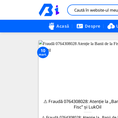
Sari
la
conținut
Acasă
Despre
10
mart.
⚠️ Fraudă 0764308028: Atenție la „Ban
Fisc” și LukOil
⚠️ Fraudă 0764308028: Atenție la „Banii de l