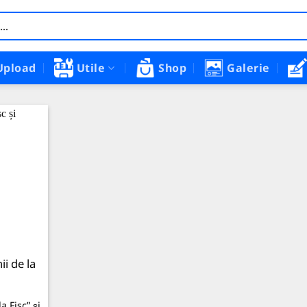
Upload
Utile
Shop
Galerie
ii de la
a Fisc” și