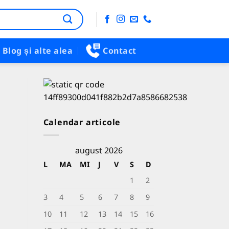
Blog și alte alea
Contact
Calendar articole
august 2026
L
MA
MI
J
V
S
D
1
2
3
4
5
6
7
8
9
10
11
12
13
14
15
16