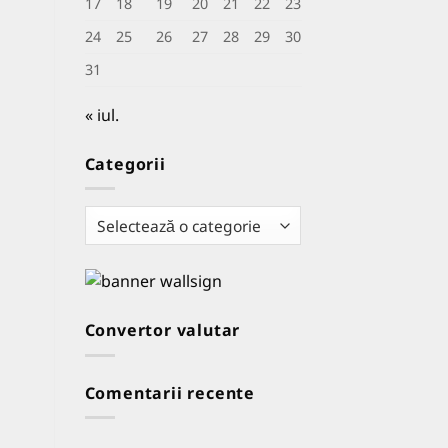
17
18
19
20
21
22
23
24
25
26
27
28
29
30
31
« iul.
Categorii
Categorii
Convertor valutar
Comentarii recente