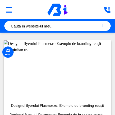
Sari
la
conținut
22
nov.
Designul flyerului Plusmer.ro: Exemplu de branding reușit
Designul flyerului Plusmer.ro: Exemplu de branding reușit –