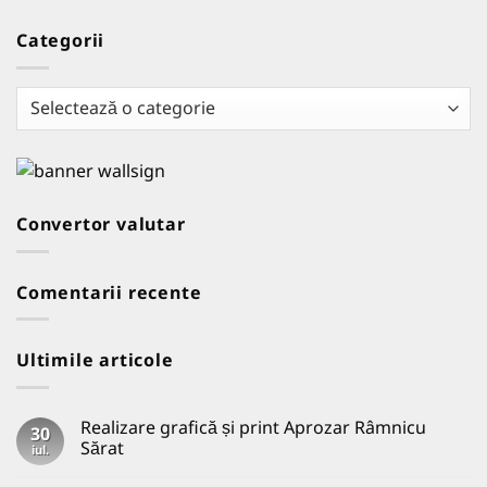
Categorii
Categorii
Convertor valutar
Comentarii recente
Ultimile articole
Realizare grafică și print Aprozar Râmnicu
30
Sărat
iul.
Niciun
comentariu