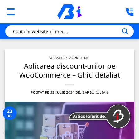
Sari
la
conținut
WEBSITE / MARKETING
Aplicarea discount-urilor pe
WooCommerce – Ghid detaliat
POSTAT PE
23 IULIE 2024
DE:
BARBU IULIAN
23
iul.