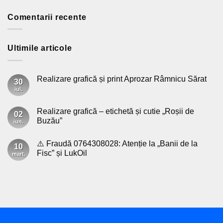
Comentarii recente
Ultimile articole
Realizare grafică și print Aprozar Râmnicu Sărat
30
iul.
Niciun
comentariu
la
Realizare
Realizare grafică – etichetă și cutie „Roșii de
02
grafică
Buzău”
și
iun.
print
Niciun
Aprozar
comentariu
Râmnicu
⚠️ Fraudă 0764308028: Atenție la „Banii de la
la
10
Sărat
Realizare
Fisc” și LukOil
mart.
grafică
–
Niciun
etichetă
comentariu
și
la
cutie
⚠️
„Roșii
Fraudă
de
0764308028:
Buzău”
Atenție
la
„Banii
de