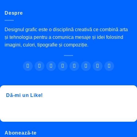
la
Fisc”
și
Despre
LukOil
Designul grafic este o disciplină creativă ce combină arta
și tehnologia pentru a comunica mesaje și idei folosind
imagini, culori, tipografie și compoziție.
Dă-mi un Like!
Abonează-te