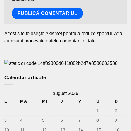
Acest site folosește Akismet pentru a reduce spamul.
Află
cum sunt procesate datele comentariilor tale
.
Calendar articole
august 2026
L
MA
MI
J
V
S
D
1
2
3
4
5
6
7
8
9
10
11
12
13
14
15
16