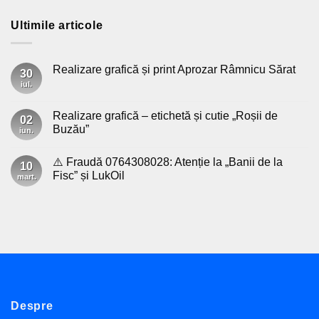
Ultimile articole
Realizare grafică și print Aprozar Râmnicu Sărat
30
iul.
Niciun
comentariu
la
Realizare
Realizare grafică – etichetă și cutie „Roșii de
02
grafică
Buzău”
și
iun.
print
Niciun
Aprozar
comentariu
Râmnicu
⚠️ Fraudă 0764308028: Atenție la „Banii de la
la
10
Sărat
Realizare
Fisc” și LukOil
mart.
grafică
–
Niciun
etichetă
comentariu
și
la
cutie
⚠️
„Roșii
Fraudă
de
0764308028:
Buzău”
Atenție
la
„Banii
de
la
Fisc”
și
Despre
LukOil