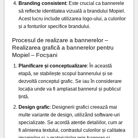
Branding consistent
: Este crucial ca bannerele
să reflecte identitatea vizuală a brandului Mopiel.
Acest lucru include utilizarea logo-ului, a culorilor
și a fonturilor specifice brandului.
Procesul de realizare a bannerelor –
Realizarea grafică a bannerelor pentru
Mopiel – Focșani
Planificare și conceptualizare
: În această
etapă, se stabilește scopul bannerului și se
dezvoltă conceptul grafic. Se iau în considerare
locația unde va fi amplasat bannerul și publicul
țintă.
Design grafic
: Designerii grafici creează mai
multe variante de design, utilizând software-uri
specializate. Se acordă atenție detaliilor, cum ar
fi alinierea textului, contrastul culorilor și calitatea
imaginilor și a materialelor prin bannere și