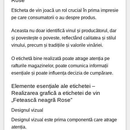
Rose”
Eticheta de vin joacă un rol crucial în prima impresie
pe care consumatorii o au despre produs.
Aceasta nu doar identifică vinul și producătorul, dar
și povestește o poveste, reflectând calitatea și stilul
vinului, precum și tradițiile și valorile vinăriei.
O etichetă bine realizată poate atrage atenția pe
rafturile magazinelor,
poate comunica informații
esențiale
și poate influența decizia de cumpărare.
Elemente esențiale ale etichetei –
Realizarea grafică a etichetei de vin
„Fetească neagră Rose”
Designul vizual
Designul vizual este prima componentă care atrage
atenția.