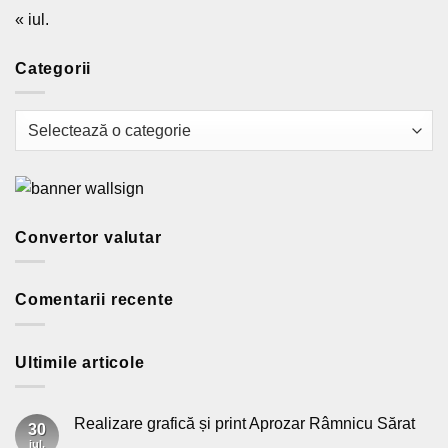
« iul.
Categorii
Categorii
Convertor valutar
Comentarii recente
Ultimile articole
Realizare grafică și print Aprozar Râmnicu Sărat
30
iul.
Niciun