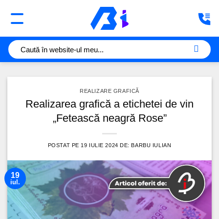
Sari
la
conținut
REALIZARE GRAFICĂ
Realizarea grafică a etichetei de vin
„Fetească neagră Rose”
POSTAT PE
19 IULIE 2024
DE:
BARBU IULIAN
19
iul.